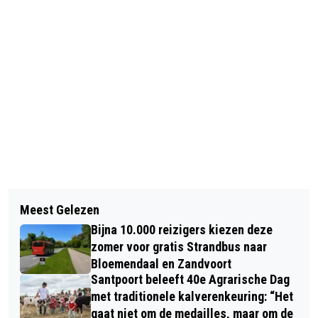
Vorig artikel
Volgend artikel
HAARLEMSE THEATERMAKER
Meest Gelezen
MOOIE TENTOONSTELLING TE ZIEN
GEOFFREY COURCHAINE MAAKT ER
Bijna 10.000 reizigers kiezen deze
VAN ZEVEN KUNSTENAARS IN
GEEN THEATER VAN WANNEER HIJ
zomer voor gratis Strandbus naar
GALERIE BLOEMENDAAL
Bloemendaal en Zandvoort
VERTELT OVER ZIJN LEVENSLOOP
Santpoort beleeft 40e Agrarische Dag
met traditionele kalverenkeuring: “Het
gaat niet om de medailles, maar om de