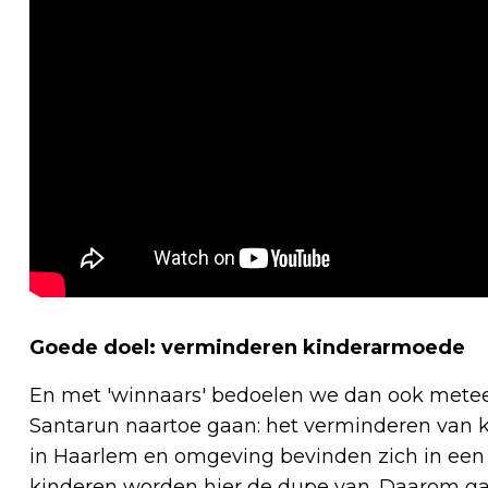
Goede doel: verminderen kinderarmoede
En met 'winnaars' bedoelen we dan ook metee
Santarun naartoe gaan: het verminderen van 
in Haarlem en omgeving bevinden zich in een ze
kinderen worden hier de dupe van. Daarom ga