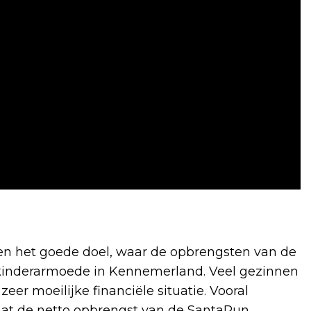
n het goede doel, waar de opbrengsten van de
kinderarmoede in Kennemerland. Veel gezinnen
er moeilijke financiële situatie. Vooral
at de netto opbrengst van de SantaRun