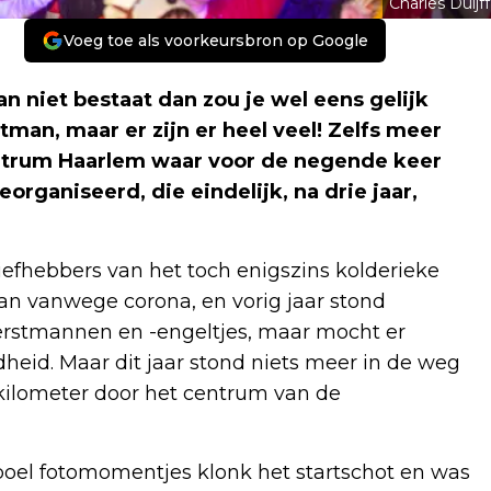
Charles Duijff
Voeg toe als voorkeursbron op Google
 niet bestaat dan zou je wel eens gelijk
tman, maar er zijn er heel veel! Zelfs meer
centrum Haarlem waar voor de negende keer
rganiseerd, die eindelijk, na drie jaar,
liefhebbers van het toch enigszins kolderieke
aan vanwege corona, en vorig jaar stond
erstmannen en -engeltjes, maar mocht er
heid. Maar dit jaar stond niets meer in de weg
6 kilometer door het centrum van de
boel fotomomentjes klonk het startschot en was