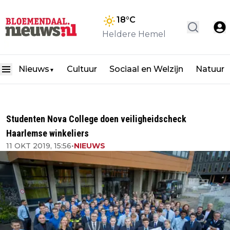
18
°C
Heldere Hemel
Nieuws
Cultuur
Sociaal en Welzijn
Natuur
▼
Studenten Nova College doen veiligheidscheck
Haarlemse winkeliers
11 OKT 2019, 15:56
•
NIEUWS