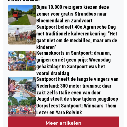
'T WORDT WEER TIJD VOOR DE
NOVA COLLEGE HOTELSCHOOL BIJ
Bijna 10.000 reizigers kiezen deze
GRIEPPRIK: 11 NOVEMBER
VAN DER VALK
zomer voor gratis Strandbus naar
NATIONALE GRIEPPRIKDAG
Bloemendaal en Zandvoort
Santpoort beleeft 40e Agrarische Dag
met traditionele kalverenkeuring: “Het
gaat niet om de medailles, maar om de
kinderen”
Kermiskoorts in Santpoort: draaien,
grijpen en nét geen prijs: Woensdag
gehaktdag? In Santpoort was het
vooral draaidag
Santpoort heeft de langste vingers van
Nederland: 300 meter tiramisu: daar
zakt zelfs Italië even van door
Jeugd steelt de show tijdens jeugdloop
Dorpsfeest Santpoort: Winnaars Thom
Lezer en Yara Rolvink
Meer artikelen