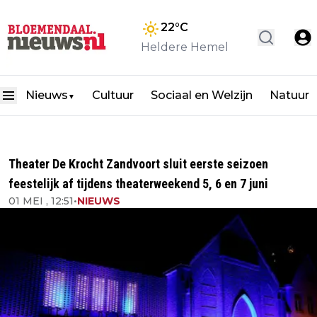
22
°C
Heldere Hemel
Nieuws
Cultuur
Sociaal en Welzijn
Natuur
▼
Theater De Krocht Zandvoort sluit eerste seizoen
feestelijk af tijdens theaterweekend 5, 6 en 7 juni
01 MEI , 12:51
•
NIEUWS