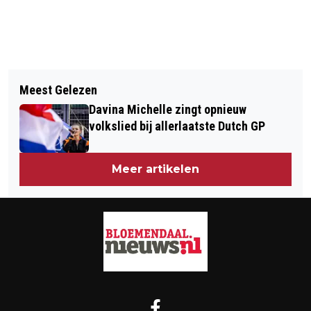
Vorig artikel
Volgend artikel
SFEER SLAAT OM NA SIMPELE
Meest Gelezen
HAARLEM VANAF HET WATER, NÉT
AANRIJDING
Davina Michelle zingt opnieuw
EVEN ANDERS
volkslied bij allerlaatste Dutch GP
Meer artikelen