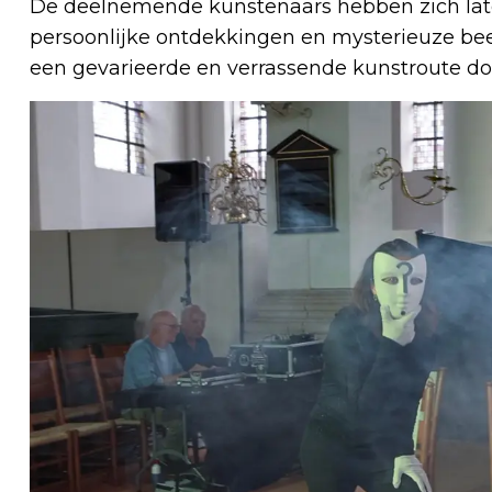
De deelnemende kunstenaars hebben zich late
persoonlijke ontdekkingen en mysterieuze beel
een gevarieerde en verrassende kunstroute doo