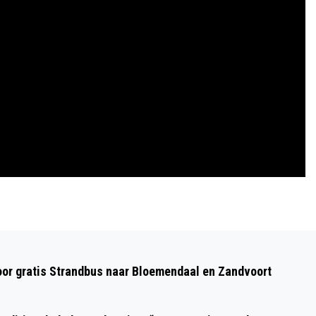
Volgend artikel
WEEKEND VOL GLAMOUR: MM100
oor gratis Strandbus naar Bloemendaal en Zandvoort
FESTIVAL ROND MARILYN MONROE
FEESTELIJK VAN START (BOOP-BOOP-