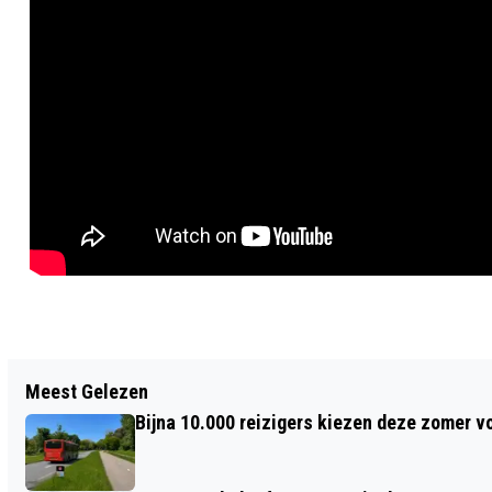
Vorig artikel
Meest Gelezen
NOODVERORDENING IN ZANDVOORT NA
Bijna 10.000 reizigers kiezen deze zomer v
DAGEN VAN ONRUST EN OVERLAST