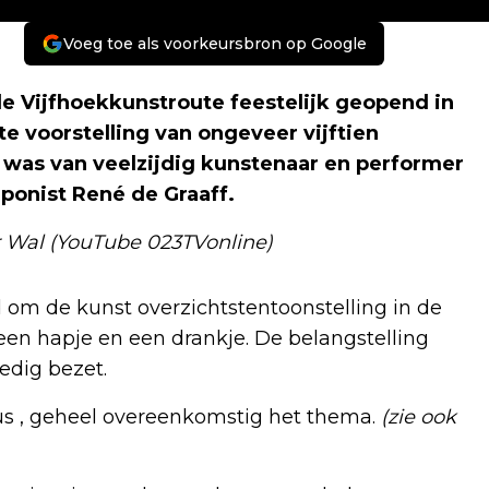
Voeg toe als voorkeursbron op Google
e Vijfhoekkunstroute feestelijk geopend in
 voorstelling van ongeveer vijftien
 was van veelzijdig kunstenaar en performer
onist René de Graaff.
er Wal (YouTube 023TVonline)
om de kunst overzichtstentoonstelling in de
een hapje en een drankje. De belangstelling
ledig bezet.
us , geheel overeenkomstig het thema.
(zie ook