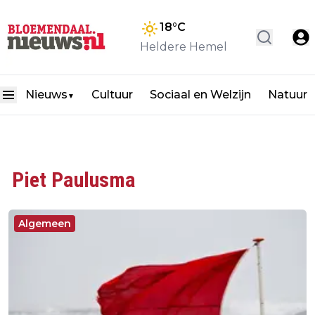
18
°C
Heldere Hemel
Nieuws
Cultuur
Sociaal en Welzijn
Natuur
▼
Piet Paulusma
Algemeen