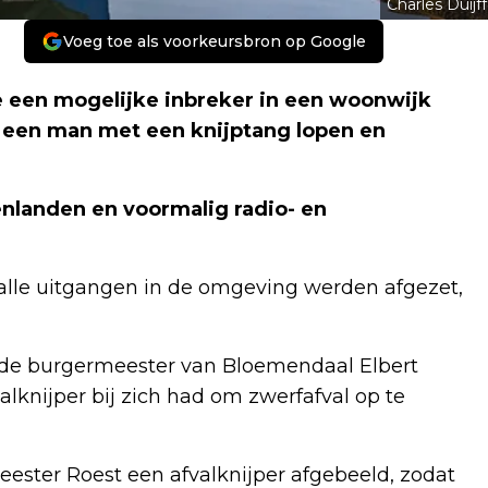
Charles Duijff
Voeg toe als voorkeursbron op Google
e een mogelijke inbreker in een woonwijk
 een man met een knijptang lopen en
nlanden en voormalig radio- en
 alle uitgangen in de omgeving werden afgezet,
r de burgermeester van Bloemendaal Elbert
lknijper bij zich had om zwerfafval op te
ester Roest een afvalknijper afgebeeld, zodat