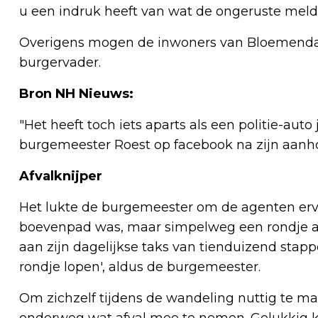
u een indruk heeft van wat de ongeruste mel
Overigens mogen de inwoners van Bloemendaal
burgervader.
Bron NH Nieuws:
"Het heeft toch iets aparts als een politie-auto
burgemeester Roest op facebook na zijn aanh
Afvalknijper
Het lukte de burgemeester om de agenten erva
boevenpad was, maar simpelweg een rondje aa
aan zijn dagelijkse taks van tienduizend stap
rondje lopen', aldus de burgemeester.
Om zichzelf tijdens de wandeling nuttig te m
onderweg wat afval mee te nemen. Gelukkig 