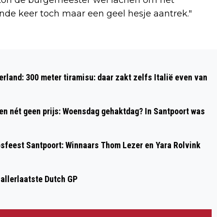
nde keer toch maar een geel hesje aantrek."
Volgend artikel
INSCHRIJVEN ‘30 VAN ZANDVOORT’,
rland: 300 meter tiramisu: daar zakt zelfs Italië even van
‘OMLOOP VAN ZANDVOORT’ EN
‘ZANDVOORT CIRCUIT RUN’ NOG
 en nét geen prijs: Woensdag gehaktdag? In Santpoort was
MOGELIJK TOT 14 MAART
psfeest Santpoort: Winnaars Thom Lezer en Yara Rolvink
 allerlaatste Dutch GP