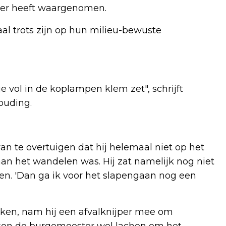
der heeft waargenomen.
 trots zijn op hun milieu-bewuste
 je vol in de koplampen klem zet", schrijft
ouding.
n te overtuigen dat hij helemaal niet op het
n het wandelen was. Hij zat namelijk nog niet
pen. 'Dan ga ik voor het slapengaan nog een
aken, nam hij een afvalknijper mee om
kon de burgemeester wel lachen om het