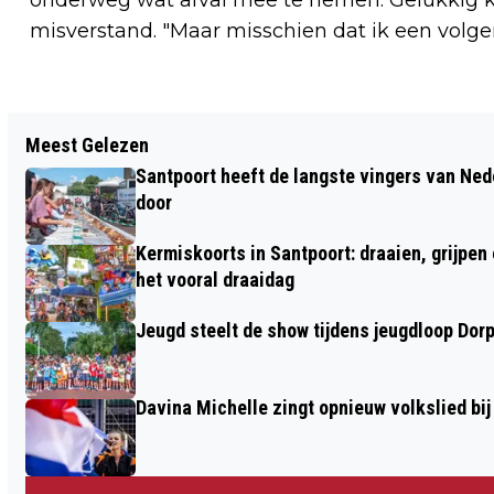
misverstand. "Maar misschien dat ik een volge
Vorig artikel
Meest Gelezen
MOGELIJK WINTERWEER OP KOMST
Santpoort heeft de langste vingers van Nede
door
Kermiskoorts in Santpoort: draaien, grijpen
het vooral draaidag
Jeugd steelt de show tijdens jeugdloop Dor
Davina Michelle zingt opnieuw volkslied bij