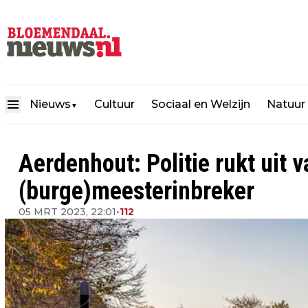
Nieuws
Cultuur
Sociaal en Welzijn
Natuur
▼
Aerdenhout: Politie rukt uit
(burge)meesterinbreker
05 MRT 2023, 22:01
•
112