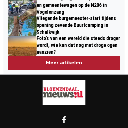
ONGELUK VELSERBROEK
en gemeentewagen op de N206 in
Vogelenzang
Vliegende burgemeester-start tijdens
opening zevende Buurtcamping in
Schalkwijk
Foto’s van een wereld die steeds droger
wordt, wie kan dat nog met droge ogen
aanzien?
Meer artikelen