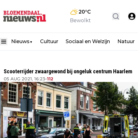
20
°C
Bewolkt
Nieuws
Cultuur
Sociaal en Welzijn
Natuur
▼
Scooterrijder zwaargewond bij ongeluk centrum Haarlem
05 AUG 2021, 16:23
•
112