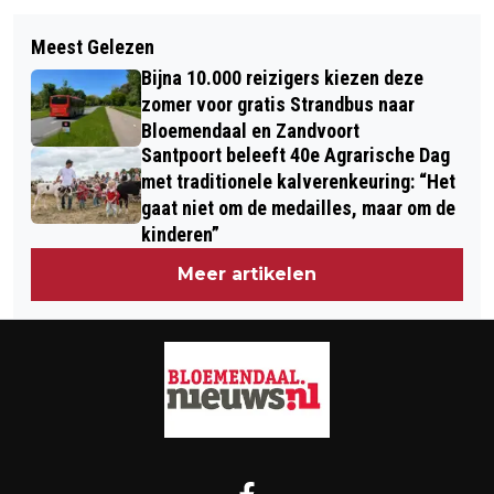
Volgend artikel
WANDELEN DOOR GROEN IN DE BUURT
Meest Gelezen
SCOOTERRIJDER GEWOND NA
MET BUURTGENOTEN: GEZELLIG,
Bijna 10.000 reizigers kiezen deze
EENZIJDIG ONGEVAL OP DE ZEEWEG
GRATIS, GOED VOOR STEMMING
zomer voor gratis Strandbus naar
BLOEMENDAAL
Bloemendaal en Zandvoort
Santpoort beleeft 40e Agrarische Dag
met traditionele kalverenkeuring: “Het
gaat niet om de medailles, maar om de
kinderen”
Meer artikelen