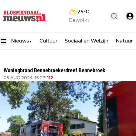
25
°C
Bewolkt
Nieuws
Cultuur
Sociaal en Welzijn
Natuur
▼
Woningbrand Bennebroekerdreef Bennebroek
05 AUG 2024, 15:27
•
112