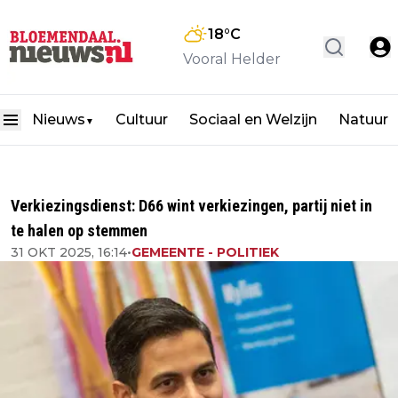
18
°C
Vooral Helder
Nieuws
Cultuur
Sociaal en Welzijn
Natuur
▼
Verkiezingsdienst: D66 wint verkiezingen, partij niet in
te halen op stemmen
31 OKT 2025, 16:14
•
GEMEENTE - POLITIEK