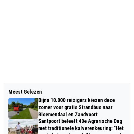
Vorig artikel
Volgend artikel
JETTEN EN WILDERS OOK IN DE REGIO
Meest Gelezen
ROZE KUNSTLIJN KEERT TERUG IN
KENNEMERLAND NEK-AAN-NEK
Bijna 10.000 reizigers kiezen deze
HET RAADHUIS VAN HEEMSTEDE TOT
zomer voor gratis Strandbus naar
IN DE EERSTE WEEK VAN JANUARI
Bloemendaal en Zandvoort
Santpoort beleeft 40e Agrarische Dag
met traditionele kalverenkeuring: “Het