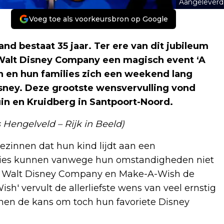
Aangeleverd
Voeg toe als voorkeursbron op Google
bestaat 35 jaar. Ter ere van dit jubileum
Walt Disney Company een magisch event ‘A
n en hun families zich een weekend lang
ney. Deze grootste wensvervulling vond
in en Kruidberg in Santpoort-Noord.
 Hengelveld – Rijk in Beeld)
ezinnen dat hun kind lijdt aan een
ilies kunnen vanwege hun omstandigheden niet
he Walt Disney Company en Make-A-Wish de
h' vervult de allerliefste wens van veel ernstig
t hen de kans om toch hun favoriete Disney