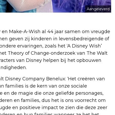
Aangeleverd
 en Make-A-Wish al 44 jaar samen om vreugde
men geven zij kinderen in levensbedreigende of
dere ervaringen, zoals het ‘A Disney Wish’
 het Theory of Change-onderzoek van The Walt
racters van Disney helpen bij het opbouwen
andigheden.
lt Disney Company Benelux: ‘Het creëren van
 families is de kern van onze sociale
e en de magie die onze geliefde personages,
deren en families, dus het is ons voorrecht om
de en positieve impact te zien die deze zeer
nderen en hun families wanneer ze het het