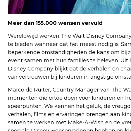
Meer dan 155.000 wensen vervuld
Wereldwijd werken The Walt Disney Company
te bieden wanneer dat het meest nodig is. Sa
beperkende omstandigheden de kans om bijzon
event samen met hun families te beleven. Uit
Disney Company blijkt dat de verhalen en cha
van vertrouwen bij kinderen in angstige omst
Marco de Ruiter, Country Manager van The Wa
momenten die ertoe doen voor kinderen en hun
speerpunten. We kennen het geluk, de vreugd
verhalen, films en ervaringen brengen aan kin
samen te werken met Make-A-Wish en de vreug
speciale Disney wenservaringen hebben op ki