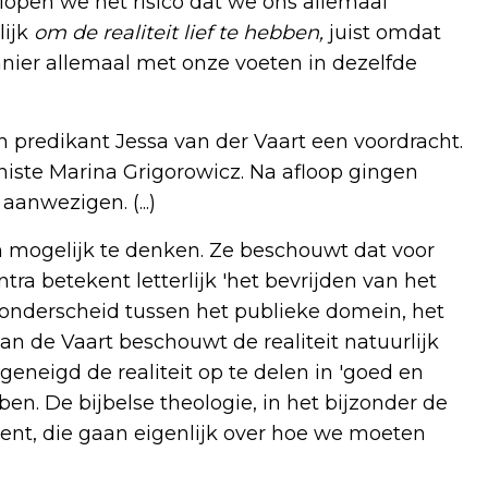
n lopen we het risico dat we ons allemaal
lijk
om de realiteit lief te hebben,
juist omdat
ier allemaal met onze voeten in dezelfde
n predikant Jessa van der Vaart een voordracht.
iste Marina Grigorowicz. Na afloop gingen
anwezigen. (...)
im mogelijk te denken. Ze beschouwt dat voor
ra betekent letterlijk 'het bevrijden van het
t onderscheid tussen het publieke domein, het
n de Vaart beschouwt de realiteit natuurlijk
 geneigd de realiteit op te delen in 'goed en
en. De bijbelse theologie, in het bijzonder de
ent, die gaan eigenlijk over hoe we moeten