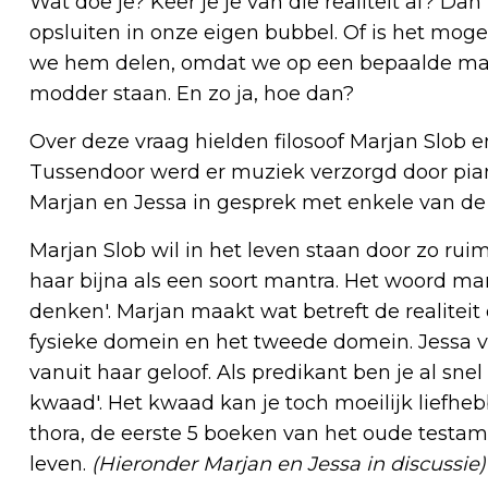
Wat doe je? Keer je je van die realiteit af? Da
opsluiten in onze eigen bubbel. Of is het moge
we hem delen, omdat we op een bepaalde man
modder staan. En zo ja, hoe dan?
Over deze vraag hielden filosoof Marjan Slob e
Tussendoor werd er muziek verzorgd door pian
Marjan en Jessa in gesprek met enkele van de a
Marjan Slob wil in het leven staan door zo ru
haar bijna als een soort mantra. Het woord mant
denken'. Marjan maakt wat betreft de realitei
fysieke domein en het tweede domein. Jessa va
vanuit haar geloof. Als predikant ben je al snel
kwaad'. Het kwaad kan je toch moeilijk liefhebb
thora, de eerste 5 boeken van het oude testam
leven.
(Hieronder Marjan en Jessa in discussie)