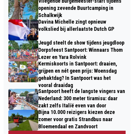
Vliegende burgemeester-start tijdens
opening zevende Buurtcamping in
Schalkwijk
Davina Michelle zingt opnieuw
volkslied bij allerlaatste Dutch GP
Jeugd steelt de show tijdens jeugdloop
Dorpsfeest Santpoort: Winnaars Thom
Lezer en Yara Rolvink
Kermiskoorts in Santpoort: draaien,
grijpen en nét geen prijs: Woensdag
gehaktdag? In Santpoort was het
vooral draaidag
Santpoort heeft de langste vingers van
Nederland: 300 meter tiramisu: daar
zakt zelfs Italië even van door
Bijna 10.000 reizigers kiezen deze
zomer voor gratis Strandbus naar
Bloemendaal en Zandvoort