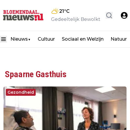
21
°C
Gedeeltelijk Bewolkt
Nieuws
Cultuur
Sociaal en Welzijn
Natuur
▼
Spaarne Gasthuis
Gezondheid