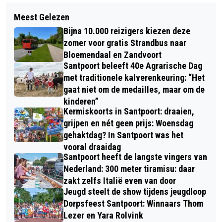
Volgend artikel
VANDAAG IN HET DUIN #33: OP ZOEK
Meest Gelezen
MARATHONGESCHIEDENIS: ABDI
NAAR DE SNEEUWGORS
Bijna 10.000 reizigers kiezen deze
NAGEEYE WINT NEW YORK
zomer voor gratis Strandbus naar
MARATHON
Bloemendaal en Zandvoort
Santpoort beleeft 40e Agrarische Dag
met traditionele kalverenkeuring: “Het
gaat niet om de medailles, maar om de
kinderen”
Kermiskoorts in Santpoort: draaien,
grijpen en nét geen prijs: Woensdag
gehaktdag? In Santpoort was het
vooral draaidag
Santpoort heeft de langste vingers van
Nederland: 300 meter tiramisu: daar
zakt zelfs Italië even van door
Jeugd steelt de show tijdens jeugdloop
Dorpsfeest Santpoort: Winnaars Thom
Lezer en Yara Rolvink