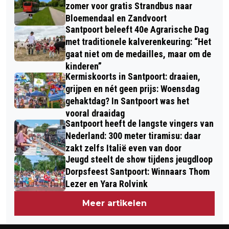
AMBACHT EN MUZIEK #1
HOTELSCHOOL
zomer voor gratis Strandbus naar
Bloemendaal en Zandvoort
Santpoort beleeft 40e Agrarische Dag
met traditionele kalverenkeuring: “Het
gaat niet om de medailles, maar om de
kinderen”
Kermiskoorts in Santpoort: draaien,
grijpen en nét geen prijs: Woensdag
gehaktdag? In Santpoort was het
vooral draaidag
Santpoort heeft de langste vingers van
Nederland: 300 meter tiramisu: daar
zakt zelfs Italië even van door
Jeugd steelt de show tijdens jeugdloop
Dorpsfeest Santpoort: Winnaars Thom
Lezer en Yara Rolvink
Meer artikelen