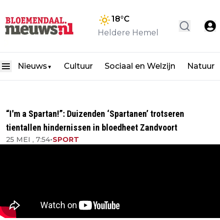
18
°C
Heldere Hemel
Nieuws
Cultuur
Sociaal en Welzijn
Natuur
▼
“I'm a Spartan!”: Duizenden ‘Spartanen’ trotseren
tientallen hindernissen in bloedheet Zandvoort
25 MEI , 7:54
•
SPORT