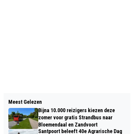
Vorig artikel
Volgend artikel
JAARLIJKSE OUDSTE LUILAKMARKT
Meest Gelezen
HEKSENPAD MEERMOND LAAT
VAN NEDERLAND TREKT WEER
Bijna 10.000 reizigers kiezen deze
KINDEREN WEER LEREN VAN MODDER,
DUIZENDEN BEZOEKERS NAAR
zomer voor gratis Strandbus naar
MOERAS EN AVONTUUR
Bloemendaal en Zandvoort
HAARLEM
Santpoort beleeft 40e Agrarische Dag