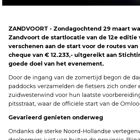
ZANDVOORT - Zondagochtend 29 maart was 
Zandvoort de startlocatie van de 12e editi
verschenen aan de start voor de routes van
cheque van € 12.233,- uitgereikt aan Sticht
goede doel van het evenement.
Door de ingang van de zomertijd begon de dag
paddocks verzamelden de fietsers zich onder ee
zuidwesterwind voor hun laatste voorbereidin
pitsstraat, waar de officiële start van de Oml
Gevarieerd genieten onderweg
Ondanks de sterke Noord-Hollandse vertegenw
deelnemers juist van buiten de provincie. Bij