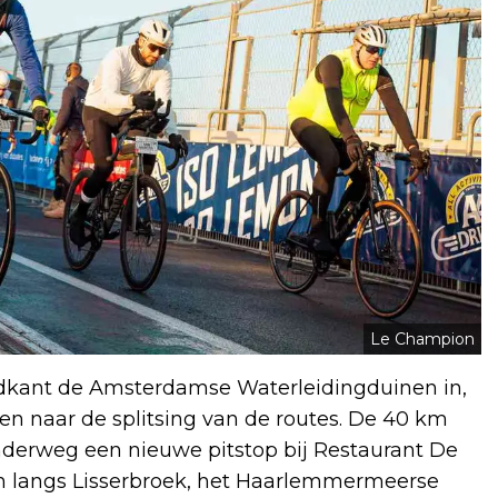
Le Champion
idkant de Amsterdamse Waterleidingduinen in,
den naar de splitsing van de routes. De 40 km
onderweg een nieuwe pitstop bij Restaurant De
jn langs Lisserbroek, het Haarlemmermeerse