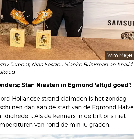
Wim Meijer
hy Dupont, Nina Kessler, Nienke Brinkman en Khalid
ukoud
ders; Stan Niesten in Egmond ‘altijd goed’!
oord-Hollandse strand claimden is het zondag
verschijnen dan aan de start van de Egmond Halve
andigheden. Als de kenners in de Bilt ons niet
mperaturen van rond de min 10 graden.