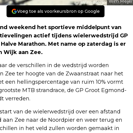
Wim Meijer
Voeg toe als voorkeursbron op Google
nd weekend het sportieve middelpunt van
tievelingen actief tijdens wielerwedstrijd GP
alve Marathon. Met name op zaterdag is er
n Wijk aan Zee.
ar de verschillen in de wedstrijd worden
an Zee ter hoogte van de Zwaanstraat naar het
et een hellingspercentage van ruim 10% vormt
ds grootste MTB strandrace, de GP Groot Egmond-
dt verreden.
 start van de wielerwedstrijd over een afstand
d aan Zee naar de Noordpier en weer terug en
schillen in het veld zullen worden gemaakt in