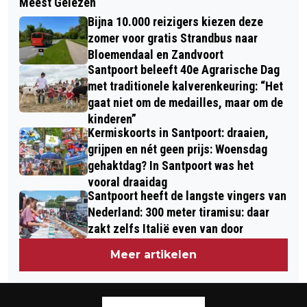
Meest Gelezen
FRANSE LIEDEREN WERPEN NIEUW
VIJFDE JAAR OP RIJ SCHELPEN
Bijna 10.000 reizigers kiezen deze
LICHT OP DE DREYFUS-AFFAIRE IN
TELLEN OP 25 PLEKKEN LANGS DE
zomer voor gratis Strandbus naar
BLOEMENDAAL
Bloemendaal en Zandvoort
NEDERLANDSE KUST
Santpoort beleeft 40e Agrarische Dag
met traditionele kalverenkeuring: “Het
gaat niet om de medailles, maar om de
kinderen”
Kermiskoorts in Santpoort: draaien,
grijpen en nét geen prijs: Woensdag
gehaktdag? In Santpoort was het
vooral draaidag
Santpoort heeft de langste vingers van
Nederland: 300 meter tiramisu: daar
zakt zelfs Italië even van door
Meer artikelen