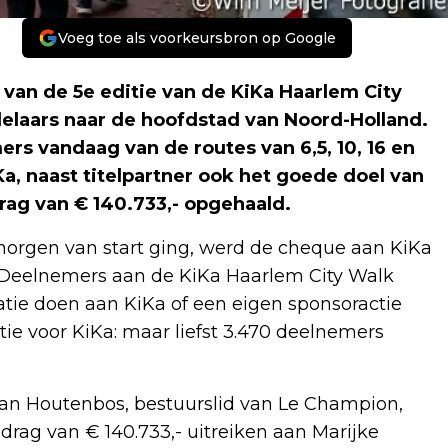
Voeg toe als voorkeursbron op Google
an de 5e editie van de KiKa Haarlem City
laars naar de hoofdstad van Noord-Holland.
s vandaag van de routes van 6,5, 10, 16 en
a, naast titelpartner ook het goede doel van
ag van € 140.733,- opgehaald.
morgen van start ging, werd de cheque aan KiKa
g. Deelnemers aan de KiKa Haarlem City Walk
natie doen aan KiKa of een eigen sponsoractie
ie voor KiKa: maar liefst 3.470 deelnemers
Jan Houtenbos, bestuurslid van Le Champion,
ag van € 140.733,- uitreiken aan Marijke