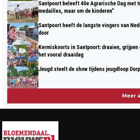
Santpoort beleeft 40e Agrarische Dag met tr
medailles, maar om de kinderen”
Santpoort heeft de langste vingers van Nede
door
Kermiskoorts in Santpoort: draaien, grijpen
het vooral draaidag
Jeugd steelt de show tijdens jeugdloop Dor
Meer a