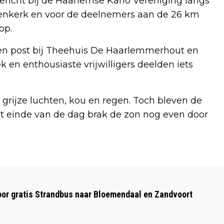
ericht bij de Haarlemse Kano Vereniging langs
openkerk en voor de deelnemers aan de 26 km
op.
en post bij Theehuis De Haarlemmerhout en
k en enthousiaste vrijwilligers deelden iets
grijze luchten, kou en regen. Toch bleven de
t einde van de dag brak de zon nog even door
Volgend artikel
NATIONAAL PROTEST: RUSTIGE
oor gratis Strandbus naar Bloemendaal en Zandvoort
DEMONSTRATIE IN HAARLEM
OVERSCHADUWD DOOR INCIDENT OP