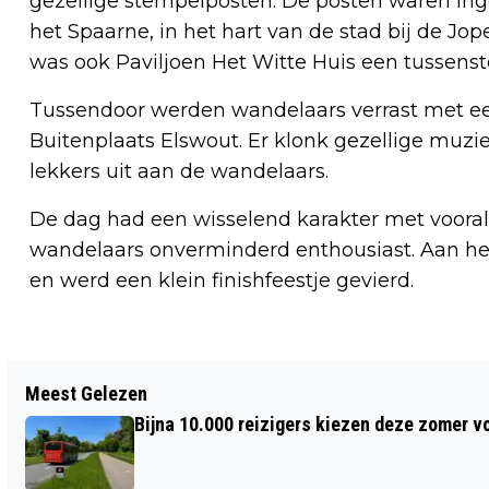
gezellige stempelposten. De posten waren ing
het Spaarne, in het hart van de stad bij de J
was ook Paviljoen Het Witte Huis een tussenst
Tussendoor werden wandelaars verrast met e
Buitenplaats Elswout. Er klonk gezellige muzie
lekkers uit aan de wandelaars.
De dag had een wisselend karakter met vooral 
wandelaars onverminderd enthousiast. Aan he
en werd een klein finishfeestje gevierd.
Vorig artikel
Meest Gelezen
OPEN DAG NIERCENTRUM SPAARNE
Bijna 10.000 reizigers kiezen deze zomer v
GASTHUIS HAARLEM ZUID