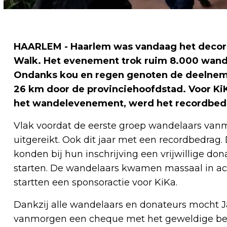
HAARLEM - Haarlem was vandaag het decor v
Walk. Het evenement trok ruim 8.000 wande
Ondanks kou en regen genoten de deelnemer
26 km door de provinciehoofdstad. Voor KiK
het wandelevenement, werd het recordbedr
Vlak voordat de eerste groep wandelaars van
uitgereikt. Ook dit jaar met een recordbedra
konden bij hun inschrijving een vrijwillige do
starten. De wandelaars kwamen massaal in act
startten een sponsoractie voor KiKa.
Dankzij alle wandelaars en donateurs mocht 
vanmorgen een cheque met het geweldige bedr