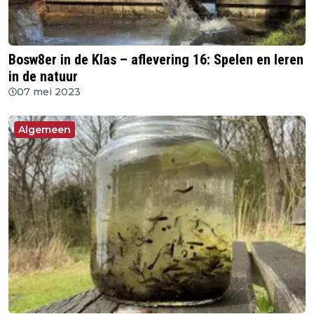
Bosw8er in de Klas – aflevering 16: Spelen en leren
in de natuur
07 mei 2023
Algemeen