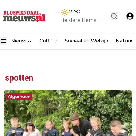
21
°C
Heldere Hemel
Nieuws
Cultuur
Sociaal en Welzijn
Natuur
▼
spotten
Algemeen