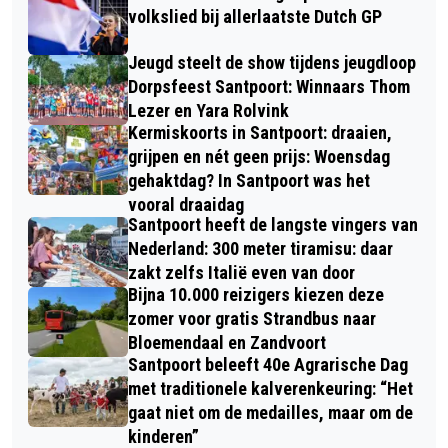
volkslied bij allerlaatste Dutch GP
Jeugd steelt de show tijdens jeugdloop
Dorpsfeest Santpoort: Winnaars Thom
Lezer en Yara Rolvink
Kermiskoorts in Santpoort: draaien,
grijpen en nét geen prijs: Woensdag
gehaktdag? In Santpoort was het
vooral draaidag
Santpoort heeft de langste vingers van
Nederland: 300 meter tiramisu: daar
zakt zelfs Italië even van door
Bijna 10.000 reizigers kiezen deze
zomer voor gratis Strandbus naar
Bloemendaal en Zandvoort
Santpoort beleeft 40e Agrarische Dag
met traditionele kalverenkeuring: “Het
gaat niet om de medailles, maar om de
kinderen”