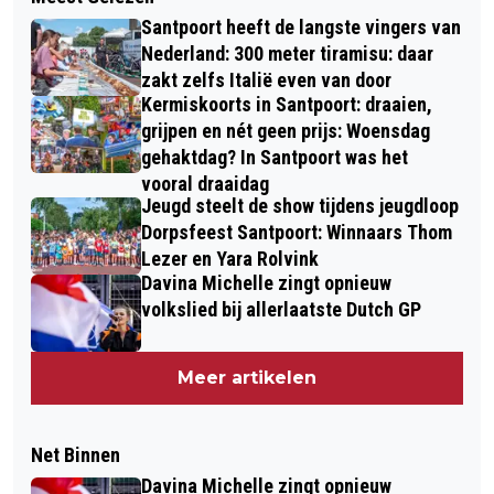
Santpoort heeft de langste vingers van
Nederland: 300 meter tiramisu: daar
zakt zelfs Italië even van door
Kermiskoorts in Santpoort: draaien,
grijpen en nét geen prijs: Woensdag
gehaktdag? In Santpoort was het
vooral draaidag
Jeugd steelt de show tijdens jeugdloop
Dorpsfeest Santpoort: Winnaars Thom
Lezer en Yara Rolvink
Davina Michelle zingt opnieuw
volkslied bij allerlaatste Dutch GP
Meer artikelen
Net Binnen
Davina Michelle zingt opnieuw