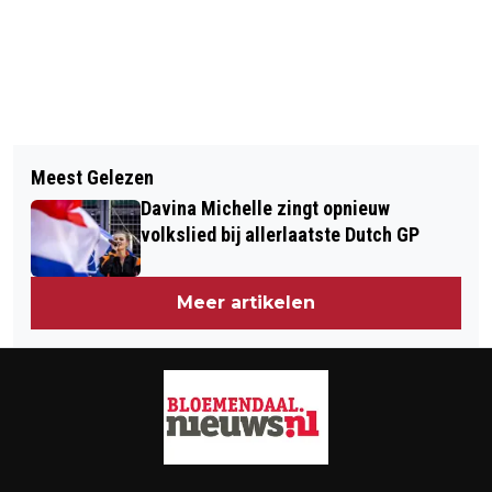
Vorig artikel
Volgend artikel
GLUREN BIJ DE BUREN SLUIT
Meest Gelezen
OPNIEUW SCOOTERONGEVAL OP DE
INSCHRIJVINGEN BINNENKORT
Davina Michelle zingt opnieuw
ZEEWEG BLOEMENDAAL
volkslied bij allerlaatste Dutch GP
Meer artikelen