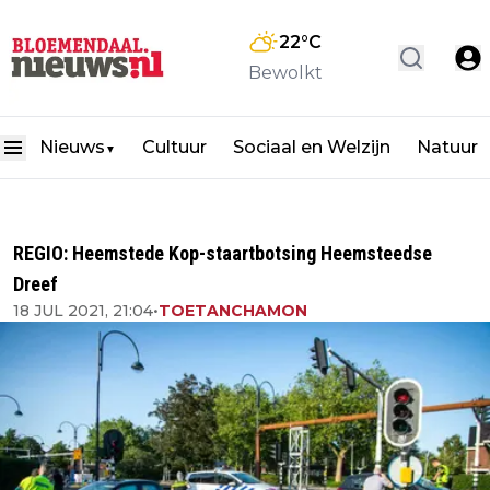
22
°C
Bewolkt
Nieuws
Cultuur
Sociaal en Welzijn
Natuur
▼
REGIO: Heemstede Kop-staartbotsing Heemsteedse
Dreef
18 JUL 2021, 21:04
•
TOETANCHAMON