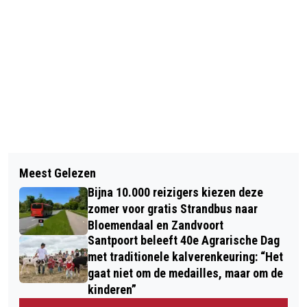
Vorig artikel
Volgend artikel
DRUK WEEKEND VOOR SINT EN
Meest Gelezen
MOTOPP WINT PARTICIPATIEPRIJS
PIETEN: SINTERKLAASINTOCHTEN IN
Bijna 10.000 reizigers kiezen deze
WERKGEVERS
REGIO KENNEMERLAND OP RIJ
zomer voor gratis Strandbus naar
Bloemendaal en Zandvoort
Santpoort beleeft 40e Agrarische Dag
met traditionele kalverenkeuring: “Het
gaat niet om de medailles, maar om de
kinderen”