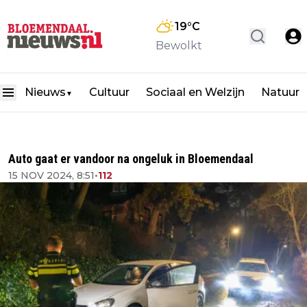
19
°C
Bewolkt
Nieuws
Cultuur
Sociaal en Welzijn
Natuur
▼
Auto gaat er vandoor na ongeluk in Bloemendaal
15 NOV 2024, 8:51
•
112