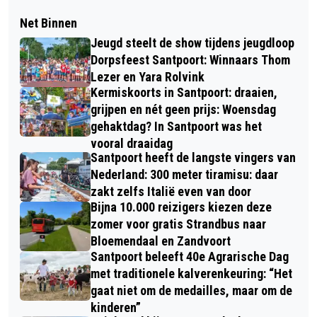
Net Binnen
Jeugd steelt de show tijdens jeugdloop
Dorpsfeest Santpoort: Winnaars Thom
Lezer en Yara Rolvink
Kermiskoorts in Santpoort: draaien,
grijpen en nét geen prijs: Woensdag
gehaktdag? In Santpoort was het
vooral draaidag
Santpoort heeft de langste vingers van
Nederland: 300 meter tiramisu: daar
zakt zelfs Italië even van door
Bijna 10.000 reizigers kiezen deze
zomer voor gratis Strandbus naar
Bloemendaal en Zandvoort
Santpoort beleeft 40e Agrarische Dag
met traditionele kalverenkeuring: “Het
gaat niet om de medailles, maar om de
kinderen”