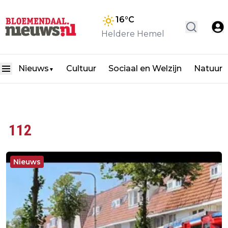
16
°C
Heldere Hemel
Nieuws
Cultuur
Sociaal en Welzijn
Natuur
▼
112
Nieuws