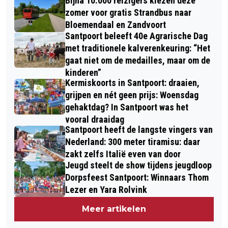
Bijna 10.000 reizigers kiezen deze
zomer voor gratis Strandbus naar
Bloemendaal en Zandvoort
Santpoort beleeft 40e Agrarische Dag
met traditionele kalverenkeuring: “Het
gaat niet om de medailles, maar om de
kinderen”
Kermiskoorts in Santpoort: draaien,
grijpen en nét geen prijs: Woensdag
gehaktdag? In Santpoort was het
vooral draaidag
Santpoort heeft de langste vingers van
Nederland: 300 meter tiramisu: daar
zakt zelfs Italië even van door
Jeugd steelt de show tijdens jeugdloop
Dorpsfeest Santpoort: Winnaars Thom
Lezer en Yara Rolvink
Meer artikelen