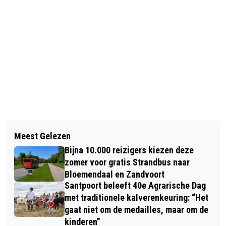
Vorig artikel
Volgend artikel
BLOEMENDAAL HOUDT DE SPANNING
Meest Gelezen
BLOEMEN GOED VOOR HET BREIN;
ERIN
Bijna 10.000 reizigers kiezen deze
PROFESSOR ERIK SCHERDER OPENT
zomer voor gratis Strandbus naar
SEIZOEN KEUKENHOF
Bloemendaal en Zandvoort
Santpoort beleeft 40e Agrarische Dag
met traditionele kalverenkeuring: “Het
gaat niet om de medailles, maar om de
kinderen”