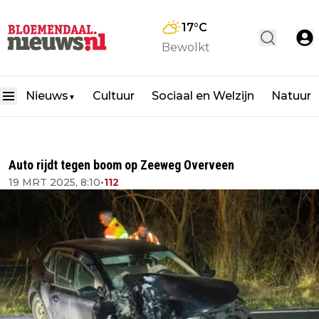
17
°C
Bewolkt
Nieuws
Cultuur
Sociaal en Welzijn
Natuur
▼
Auto rijdt tegen boom op Zeeweg Overveen
19 MRT 2025, 8:10
•
112