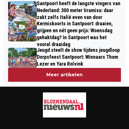
Santpoort heeft de langste vingers van
Nederland: 300 meter tiramisu: daar
zakt zelfs Italië even van door
Kermiskoorts in Santpoort: draaien,
grijpen en nét geen prijs: Woensdag
gehaktdag? In Santpoort was het
vooral draaidag
Jeugd steelt de show tijdens jeugdloop
Dorpsfeest Santpoort: Winnaars Thom
Lezer en Yara Rolvink
Meer artikelen