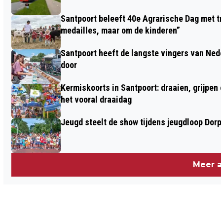
Santpoort beleeft 40e Agrarische Dag met tr
medailles, maar om de kinderen”
Santpoort heeft de langste vingers van Nede
door
Kermiskoorts in Santpoort: draaien, grijpen
het vooral draaidag
Jeugd steelt de show tijdens jeugdloop Dor
Meer a