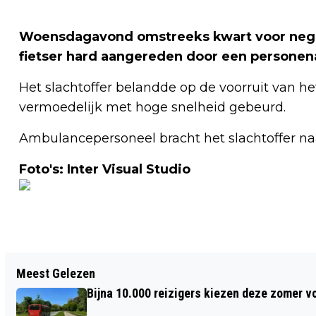
Woensdagavond omstreeks kwart voor nege
fietser hard aangereden door een personen
Het slachtoffer belandde op de voorruit van het 
vermoedelijk met hoge snelheid gebeurd.
Ambulancepersoneel bracht het slachtoffer na
Foto's: Inter Visual Studio
Vorig artikel
Meest Gelezen
WONINGINBRAAK OVERVEEN, POLITIE
Bijna 10.000 reizigers kiezen deze zomer v
ZOEKT TWEE MANNEN