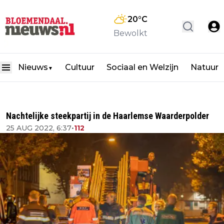
20
°C
Bewolkt
Nieuws
Cultuur
Sociaal en Welzijn
Natuur
▼
Nachtelijke steekpartij in de Haarlemse Waarderpolder
25 AUG 2022, 6:37
•
112