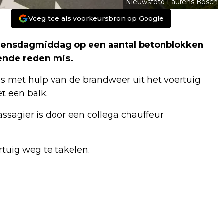
Nieuwsfoto Laurens Bosch
Voeg toe als voorkeursbron op Google
woensdagmiddag op een aantal betonblokken
ende reden mis.
 is met hulp van de brandweer uit het voertuig
t een balk.
sagier is door een collega chauffeur
tuig weg te takelen.