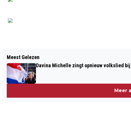
Vorig artikel
Meest Gelezen
PIETS WEERBERICHT: WEEKEND
Davina Michelle zingt opnieuw volkslied bij
ZOMERTEMPERATUREN
Meer a