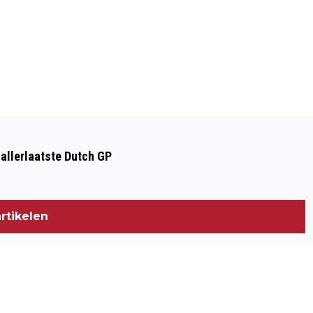
Volgend artikel
KOGELHULZEN AANGETROFFEN NA
 allerlaatste Dutch GP
SCHIETPARTIJ HAARLEM
rtikelen