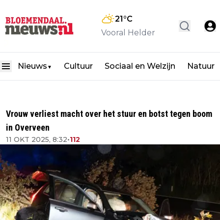
21
°C
Vooral Helder
Nieuws
Cultuur
Sociaal en Welzijn
Natuur
▼
Vrouw verliest macht over het stuur en botst tegen boom
in Overveen
11 OKT 2025, 8:32
•
112