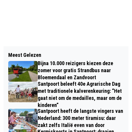
Vorig artikel
Volgend artikel
‘SPECIAL OLYMPICS REGIONALE
Meest Gelezen
TUINCENTRA OPENEN WEER
SPELEN’ ORGANISEERT GEWELDIGE
Bijna 10.000 reizigers kiezen deze
ROMANTISCHE KERSTSHOWS: BELEEF
OPWARMER NATIONALE SPELEN JUNI
zomer voor gratis Strandbus naar
BETOVERING BIJ GLOBAL GARDEN
Bloemendaal en Zandvoort
2026
Santpoort beleeft 40e Agrarische Dag
ZWAANSHOEK
met traditionele kalverenkeuring: “Het
gaat niet om de medailles, maar om de
kinderen”
Santpoort heeft de langste vingers van
Nederland: 300 meter tiramisu: daar
zakt zelfs Italië even van door
Kermiskoorts in Santpoort: draaien,