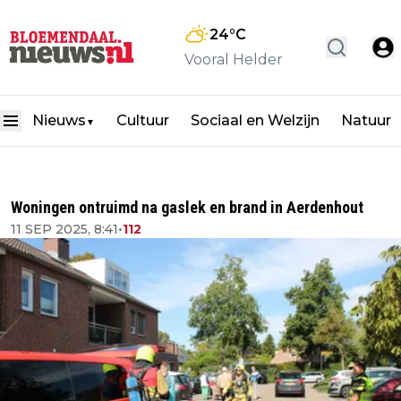
24
°C
Vooral Helder
Nieuws
Cultuur
Sociaal en Welzijn
Natuur
▼
Woningen ontruimd na gaslek en brand in Aerdenhout
11 SEP 2025, 8:41
•
112