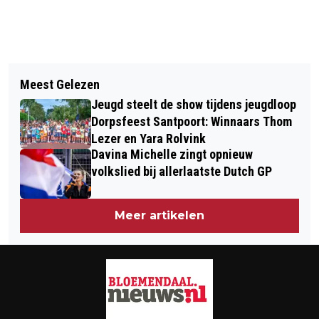
Vorig artikel
Volgend artikel
HEEL VEEL AANVRAGEN' VOOR
Meest Gelezen
BURGEMEESTER WIENEN
KAARTEN LAATSTE GP VAN
Jeugd steelt de show tijdens jeugdloop
INSTALLEERT NIEUWE
ZANDVOORT
Dorpsfeest Santpoort: Winnaars Thom
KINDERBURGEMEESTER VERA BOLT
Lezer en Yara Rolvink
Davina Michelle zingt opnieuw
EN NIEUWE KINDERRAAD
volkslied bij allerlaatste Dutch GP
Meer artikelen