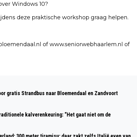
 over Windows 10?
tijdens deze praktische workshop graag helpen.
bloemendaal.nl of www.seniorwebhaarlem.nl of
Volgend artikel
I HAVE A DREAM: MARTIN LUTHER
oor gratis Strandbus naar Bloemendaal en Zandvoort
KING’S ‘DREAM’ NOG ALTIJD EEN
DROOM
aditionele kalverenkeuring: “Het gaat niet om de
rland: 300 meter tiramisu: daar zakt zelfs Italië even van