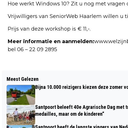
Hoe werkt Windows 10? Zit u nog met vragen
Vrijwilligers van SeniorWeb Haarlem willen u 
Prijs van deze workshop is € 11,-.
Meer informatie en aanmelden:
www.welzijn
bel 06 – 22 09 2895
Vorig artikel
Meest Gelezen
GROTE OPKOMST OUD-PAROCHIANEN
Bijna 10.000 reizigers kiezen deze zomer v
ST. JOZEFKERK BIJ WELZIJN
BLOEMENDAAL
Santpoort beleeft 40e Agrarische Dag met tr
medailles, maar om de kinderen”
Santpoort heeft de langste vingers van Nede