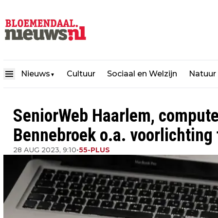
Nieuws
Cultuur
Sociaal en Welzijn
Natuur
▼
SeniorWeb Haarlem, computer
Bennebroek o.a. voorlichting 
28 AUG 2023, 9:10
•
55-PLUS