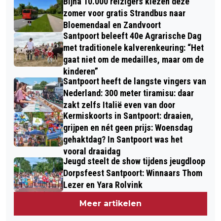
Bijna 10.000 reizigers kiezen deze
zomer voor gratis Strandbus naar
Bloemendaal en Zandvoort
Santpoort beleeft 40e Agrarische Dag
met traditionele kalverenkeuring: “Het
gaat niet om de medailles, maar om de
kinderen”
Santpoort heeft de langste vingers van
Nederland: 300 meter tiramisu: daar
zakt zelfs Italië even van door
Kermiskoorts in Santpoort: draaien,
grijpen en nét geen prijs: Woensdag
gehaktdag? In Santpoort was het
vooral draaidag
Jeugd steelt de show tijdens jeugdloop
Dorpsfeest Santpoort: Winnaars Thom
Lezer en Yara Rolvink
Meer artikelen