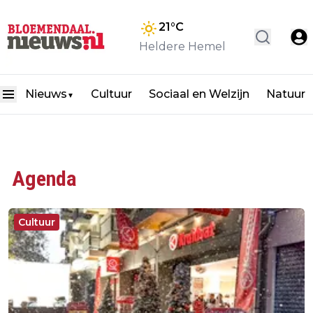
21
°C
Heldere Hemel
Nieuws
Cultuur
Sociaal en Welzijn
Natuur
▼
Agenda
Cultuur