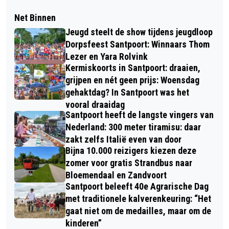
Net Binnen
Jeugd steelt de show tijdens jeugdloop
Dorpsfeest Santpoort: Winnaars Thom
Lezer en Yara Rolvink
Kermiskoorts in Santpoort: draaien,
grijpen en nét geen prijs: Woensdag
gehaktdag? In Santpoort was het
vooral draaidag
Santpoort heeft de langste vingers van
Nederland: 300 meter tiramisu: daar
zakt zelfs Italië even van door
Bijna 10.000 reizigers kiezen deze
zomer voor gratis Strandbus naar
Bloemendaal en Zandvoort
Santpoort beleeft 40e Agrarische Dag
met traditionele kalverenkeuring: “Het
gaat niet om de medailles, maar om de
kinderen”