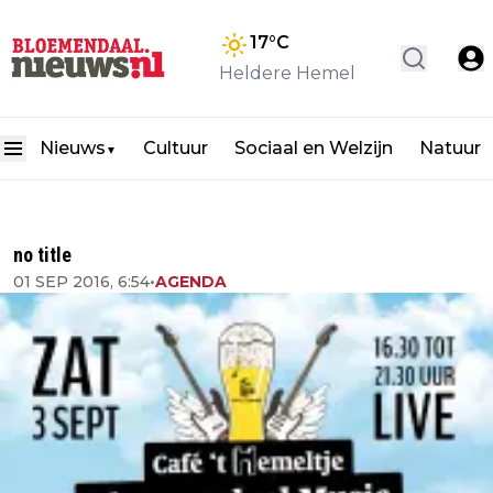
17
°C
Heldere Hemel
Nieuws
Cultuur
Sociaal en Welzijn
Natuur
▼
no title
01 SEP 2016, 6:54
•
AGENDA