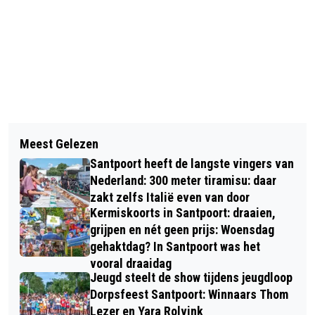
Vorig artikel
Volgend artikel
PROVINCIE NOORD HOLLAND
Meest Gelezen
ONTMOETINGSCENTRUM VOGELHART
LANCEERT MASTERPLAN WONEN
Santpoort heeft de langste vingers van
VAN KENNEMERHART VERHUIST
Nederland: 300 meter tiramisu: daar
NAAR DORPSHUIS VOGELENZANG
zakt zelfs Italië even van door
Kermiskoorts in Santpoort: draaien,
grijpen en nét geen prijs: Woensdag
gehaktdag? In Santpoort was het
vooral draaidag
Jeugd steelt de show tijdens jeugdloop
Dorpsfeest Santpoort: Winnaars Thom
Lezer en Yara Rolvink