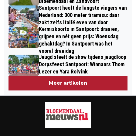
EEN SUPER GEZELLIGE MIDDAG (ZIE
Bloemendaal en Zandvoort
Santpoort heeft de langste vingers van
OOK FILMPJE)
Nederland: 300 meter tiramisu: daar
zakt zelfs Italië even van door
Kermiskoorts in Santpoort: draaien,
grijpen en nét geen prijs: Woensdag
gehaktdag? In Santpoort was het
vooral draaidag
Jeugd steelt de show tijdens jeugdloop
Dorpsfeest Santpoort: Winnaars Thom
Lezer en Yara Rolvink
Meer artikelen