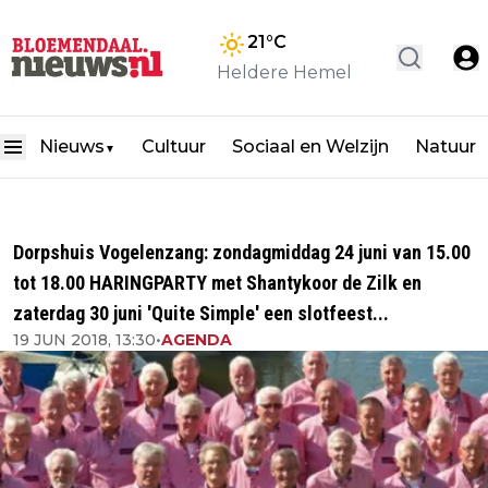
21
°C
Heldere Hemel
Nieuws
Cultuur
Sociaal en Welzijn
Natuur
▼
Dorpshuis Vogelenzang: zondagmiddag 24 juni van 15.00
tot 18.00 HARINGPARTY met Shantykoor de Zilk en
zaterdag 30 juni 'Quite Simple' een slotfeest...
19 JUN 2018, 13:30
•
AGENDA