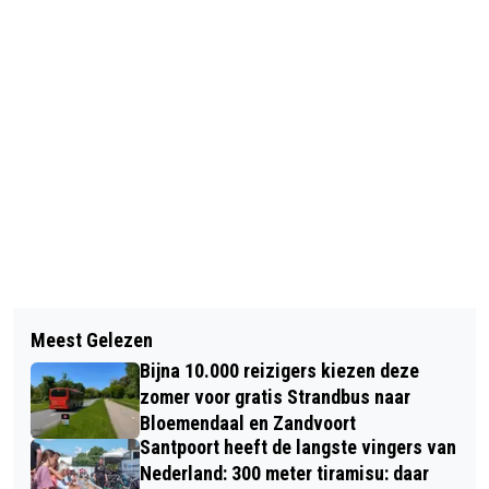
Vorig artikel
VOGELENZANG: SINT BEZOEKT HET
Meest Gelezen
DORP EN NATUURLIJK HET
Bijna 10.000 reizigers kiezen deze
DORPSHUIS
zomer voor gratis Strandbus naar
Bloemendaal en Zandvoort
Santpoort heeft de langste vingers van
Nederland: 300 meter tiramisu: daar