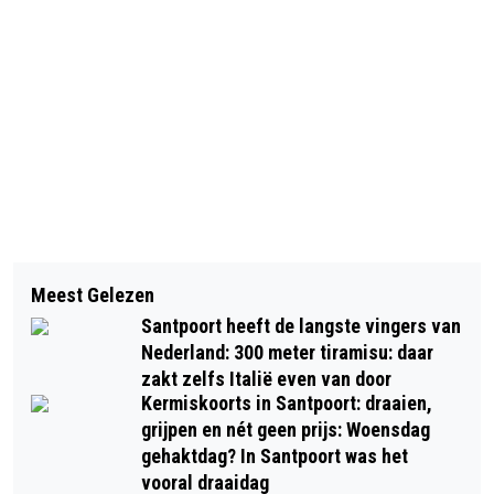
Vorig artikel
Volgend artikel
VAN ‘PUPPY LOVE’ TOT ‘CRAZY
Meest Gelezen
‘SANDSATION!’ STRANDNATUUR-DAG
HORSES’
Santpoort heeft de langste vingers van
VOOR JONGEREN MET ARJAN
Nederland: 300 meter tiramisu: daar
DWARSHUIS
zakt zelfs Italië even van door
Kermiskoorts in Santpoort: draaien,
grijpen en nét geen prijs: Woensdag
gehaktdag? In Santpoort was het
vooral draaidag