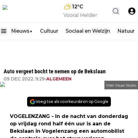
12
°C
Vooral Helder
Nieuws
Cultuur
Sociaal en Welzijn
Natuur
▼
Auto vergeet bocht te nemen op de Bekslaan
09 DEC 2022, 9:29
•
ALGEMEEN
Inter Visual Studio
Voeg toe als voorkeursbron op Google
VOGELENZANG - In de nacht van donderdag
op vrijdag rond half één uur is aan de
Bekslaan in Vogelenzang een automobilist