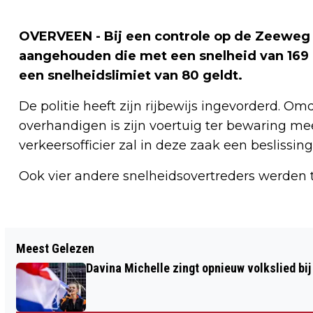
OVERVEEN - Bij een controle op de Zeeweg 
aangehouden die met een snelheid van 169 
een snelheidslimiet van 80 geldt.
De politie heeft zijn rijbewijs ingevorderd. Omd
overhandigen is zijn voertuig ter bewaring m
verkeersofficier zal in deze zaak een beslissi
Ook vier andere snelheidsovertreders werden t
Vorig artikel
Meest Gelezen
FIETSER GEWOND BIJ BOTSING MET
Davina Michelle zingt opnieuw volkslied bij
BUSJE OP WESTELIJKE RANDWEG
(N208) HAARLEM