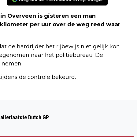
in Overveen is gisteren een man
kilometer per uur over de weg reed waar
at de hardrijder het rijbewijs niet gelijk kon
eegenomen naar het politiebureau. De
ng nemen.
ijdens de controle bekeurd.
Volgend artikel
KUNSTLIJN 2022: UNDERGROUND
 allerlaatste Dutch GP
PARELTJE IN DE HAARLEMSE
BINNENSTAD