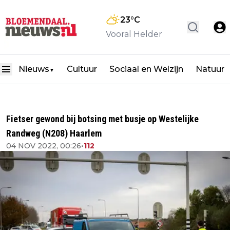
23
°C
Vooral Helder
Nieuws
Cultuur
Sociaal en Welzijn
Natuur
▼
Fietser gewond bij botsing met busje op Westelijke
Randweg (N208) Haarlem
04 NOV 2022, 00:26
•
112