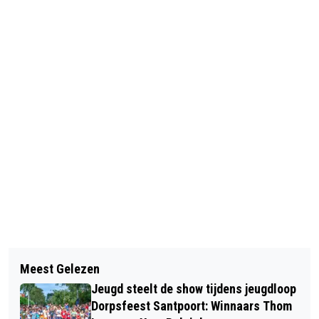
Vorig artikel
Volgend artikel
NIEUW IN ZUID-KENNEMERLAND: 9
Meest Gelezen
AUTOMOBILIST RIJDT 89 KILOMETER
TOERISTISCH OVERSTAPPUNTEN
Jeugd steelt de show tijdens jeugdloop
TE HARD OVER ZEEWEG
Dorpsfeest Santpoort: Winnaars Thom