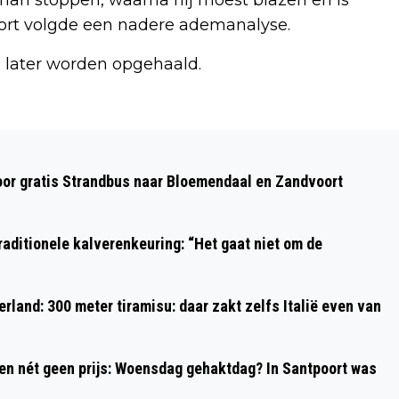
ort volgde een nadere ademanalyse.
 later worden opgehaald.
Volgend artikel
STICHTING MEERGROEN EN SINT JACOB
oor gratis Strandbus naar Bloemendaal en Zandvoort
SLAAN HANDEN INEEN VOOR HET
SORGHBOSCH
aditionele kalverenkeuring: “Het gaat niet om de
rland: 300 meter tiramisu: daar zakt zelfs Italië even van
 en nét geen prijs: Woensdag gehaktdag? In Santpoort was