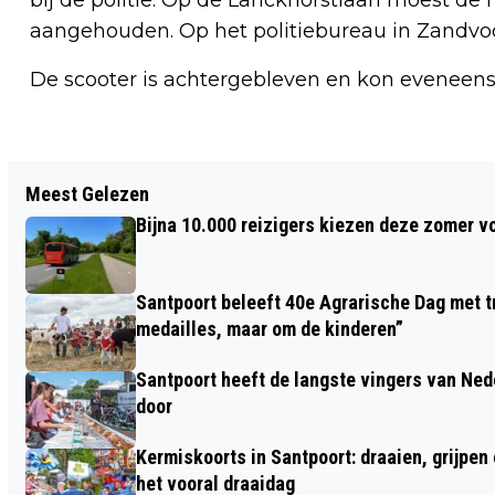
aangehouden. Op het politiebureau in Zandvo
De scooter is achtergebleven en kon eveneens
Vorig artikel
Meest Gelezen
PERET ONVERSLIJTBAAR
Bijna 10.000 reizigers kiezen deze zomer v
Santpoort beleeft 40e Agrarische Dag met tr
medailles, maar om de kinderen”
Santpoort heeft de langste vingers van Nede
door
Kermiskoorts in Santpoort: draaien, grijpen
het vooral draaidag