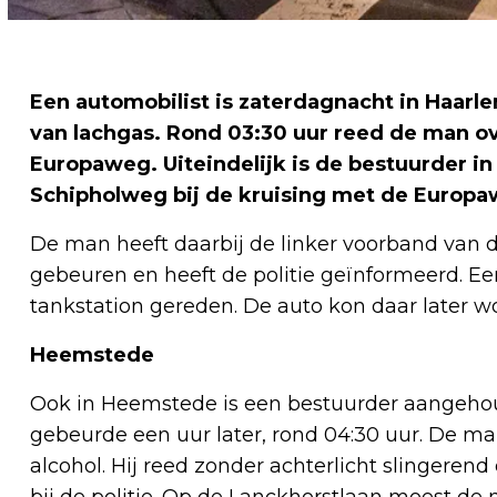
Een automobilist is zaterdagnacht in Haarl
van lachgas. Rond 03:30 uur reed de man o
Europaweg. Uiteindelijk is de bestuurder i
Schipholweg bij de kruising met de Europa
De man heeft daarbij de linker voorband van d
gebeuren en heeft de politie geïnformeerd. E
tankstation gereden. De auto kon daar later 
Heemstede
Ook in Heemstede is een bestuurder aangehoud
gebeurde een uur later, rond 04:30 uur. De ma
alcohol. Hij reed zonder achterlicht slingeren
bij de politie. Op de Lanckhorstlaan moest de