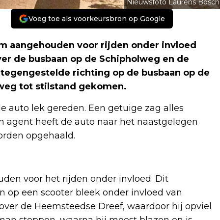
Nieuwsfoto Laurens Bosch
Voeg toe als voorkeursbron op Google
em aangehouden voor rijden onder invloed
ver de busbaan op de Schipholweg en de
n tegengestelde richting op de busbaan op de
weg tot stilstand gekomen.
e auto lek gereden. Een getuige zag alles
en agent heeft de auto naar het naastgelegen
worden opgehaald.
en voor het rijden onder invloed. Dit
n op een scooter bleek onder invloed van
d over de Heemsteedse Dreef, waardoor hij opviel
 man stoppen, waarna hij moest blazen en is