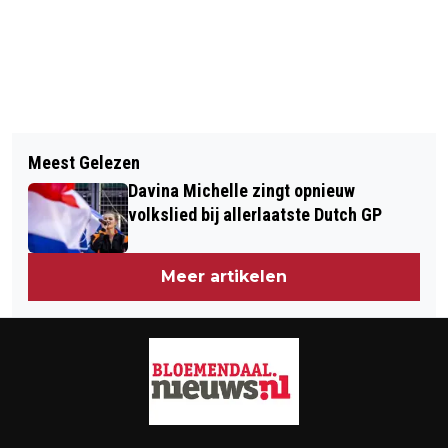
Vorig artikel
Volgend artikel
REGIO: BESTUURDERS ONDER INVLOED
Meest Gelezen
FIETSER MAANDAGAVOND GEWOND
AANGEHOUDEN IN HAARLEM EN
Davina Michelle zingt opnieuw
GERAAKT BIJ AANRIJDING
HEEMSTEDE
volkslied bij allerlaatste Dutch GP
RAAKSBRUG
Meer artikelen