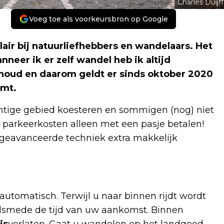
Charles Duijff
Voeg toe als voorkeursbron op Google
air bij natuurliefhebbers en wandelaars. Het
nneer ik er zelf wandel heb ik altijd
rhoud en daarom geldt er sinds oktober 2020
omt.
achtige gebied koesteren en sommigen (nog) niet
e parkeerkosten alleen met een pasje betalen!
 geavanceerde techniek extra makkelijk
automatisch. Terwijl u naar binnen rijdt wordt
alsmede de tijd van uw aankomst. Binnen
is
verlaten. Gaat u wandelen op het landgoed