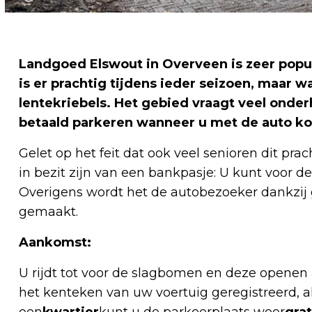
Landgoed Elswout in Overveen is zeer popul
is er prachtig tijdens ieder seizoen, maar wa
lentekriebels. Het gebied vraagt veel onde
betaald parkeren wanneer u met de auto k
Gelet op het feit dat ook veel senioren dit pr
in bezit zijn van een bankpasje: U kunt voor d
Overigens wordt het de autobezoeker dankzij
gemaakt.
Aankomst:
U rijdt tot voor de slagbomen en deze openen 
het kenteken van uw voertuig geregistreerd, 
een
kwartier
kunt u de parkeerplaats weer
grat