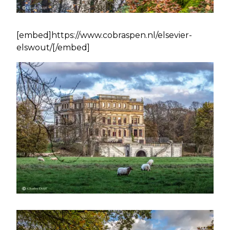
[embed]https://www.cobraspen.nl/elsevier-
elswout/[/embed]