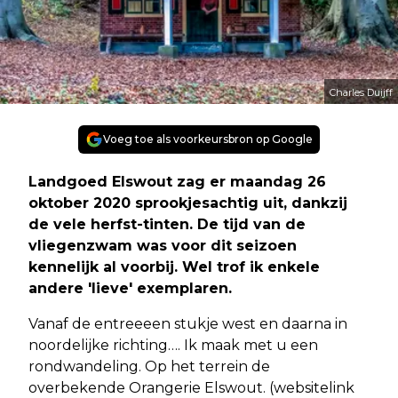
Charles Duijff
Voeg toe als voorkeursbron op Google
Landgoed Elswout zag er maandag 26
oktober 2020 sprookjesachtig uit, dankzij
de vele herfst-tinten. De tijd van de
vliegenzwam was voor dit seizoen
kennelijk al voorbij. Wel trof ik enkele
andere 'lieve' exemplaren.
Vanaf de entreeeen stukje west en daarna in
noordelijke richting…. Ik maak met u een
rondwandeling. Op het terrein de
overbekende Orangerie Elswout. (websitelink