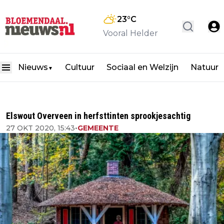
23
°C
Vooral Helder
Nieuws
Cultuur
Sociaal en Welzijn
Natuur
▼
Elswout Overveen in herfsttinten sprookjesachtig
27 OKT 2020, 15:43
•
GEMEENTE