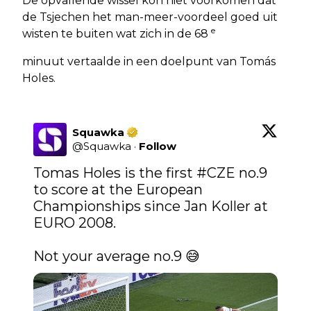
De opvallende wissel kon niet voorkomen dat
de Tsjechen het man-meer-voordeel goed uit
e
wisten te buiten wat zich in de 68
minuut vertaalde in een doelpunt van Tomás
Holes.
Squawka
@
Squawka
·
Follow
Tomas Holes is the first 
#CZE
 no.9 
to score at the European 
Championships since Jan Koller at 
EURO 2008. 

Not your average no.9 😅 