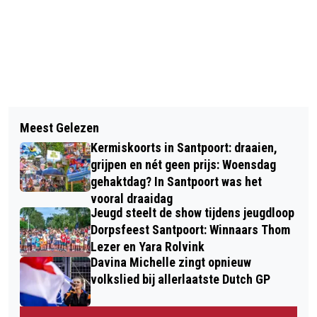
Vorig artikel
Volgend artikel
PLASTIC SOUP WALK – T/M 28 JULI
Meest Gelezen
NATUUR- EN MILIEUORGANISATIES
IN ZANDVOORT
Kermiskoorts in Santpoort: draaien,
NAAR RECHTER OM DUTCH GRAND
grijpen en nét geen prijs: Woensdag
PRIX
gehaktdag? In Santpoort was het
vooral draaidag
Jeugd steelt de show tijdens jeugdloop
Dorpsfeest Santpoort: Winnaars Thom
Lezer en Yara Rolvink
Davina Michelle zingt opnieuw
volkslied bij allerlaatste Dutch GP