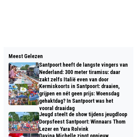
Vorig artikel
Volgend artikel
100 JAAR ZEEWEG, VELE WARME
Meest Gelezen
BIJ ORANJE GING HET LIGT UIT,
HERINNERINGEN AAN DAGEN
Santpoort heeft de langste vingers van
MAAR GELUKKIG HEBBEN WE NOG
RICHTING DUIN, DE MEERTJES HET
Nederland: 300 meter tiramisu: daar
MAX EN MATHIEU
zakt zelfs Italië even van door
STRAND EN DE ZEE
Kermiskoorts in Santpoort: draaien,
grijpen en nét geen prijs: Woensdag
gehaktdag? In Santpoort was het
vooral draaidag
Jeugd steelt de show tijdens jeugdloop
Dorpsfeest Santpoort: Winnaars Thom
Lezer en Yara Rolvink
Davina Michelle zingt opnieuw