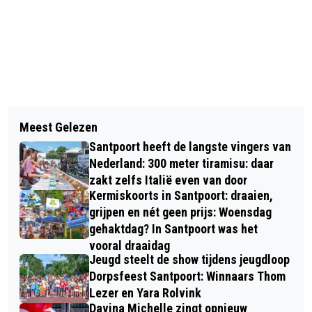
Vorig artikel
Volgend artikel
KICK OFF RENOVATIE SPEELTUIN
Meest Gelezen
AMBULANCE OP NOVA CAMPUS
RAMPLAANKWARTIER
Santpoort heeft de langste vingers van
HAARLEM VOOR ‘ACUTE ZORG’
Nederland: 300 meter tiramisu: daar
zakt zelfs Italië even van door
Kermiskoorts in Santpoort: draaien,
grijpen en nét geen prijs: Woensdag
gehaktdag? In Santpoort was het
vooral draaidag
Jeugd steelt de show tijdens jeugdloop
Dorpsfeest Santpoort: Winnaars Thom
Lezer en Yara Rolvink
Davina Michelle zingt opnieuw