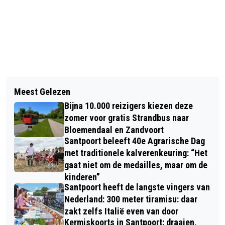
Vorig artikel
Volgend artikel
BEATLE- ELVIS- EN
Meest Gelezen
BOUWPROJECTEN IN ZANDVOORT: ZÓ
ZEEZENDERMUSEUM ALKMAAR
Bijna 10.000 reizigers kiezen deze
STAAT HET ERVOOR:
BREIDT UIT: OPENINGSFEEST MET
zomer voor gratis Strandbus naar
Bloemendaal en Zandvoort
LIVE-BANDS 25 MAART A.S.
Santpoort beleeft 40e Agrarische Dag
met traditionele kalverenkeuring: “Het
gaat niet om de medailles, maar om de
kinderen”
Santpoort heeft de langste vingers van
Nederland: 300 meter tiramisu: daar
zakt zelfs Italië even van door
Kermiskoorts in Santpoort: draaien,