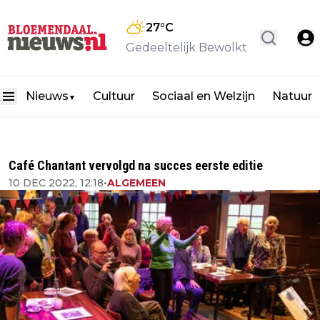
27
°C
Gedeeltelijk Bewolkt
Nieuws
Cultuur
Sociaal en Welzijn
Natuur
▼
Café Chantant vervolgd na succes eerste editie
10 DEC 2022, 12:18
•
ALGEMEEN