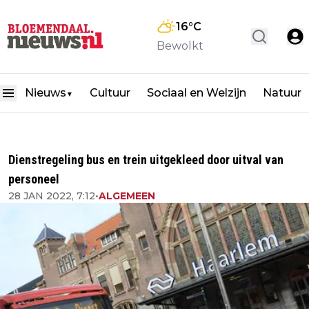
16
°C
Bewolkt
Nieuws
Cultuur
Sociaal en Welzijn
Natuur
▼
Dienstregeling bus en trein uitgekleed door uitval van
personeel
28 JAN 2022, 7:12
•
ALGEMEEN